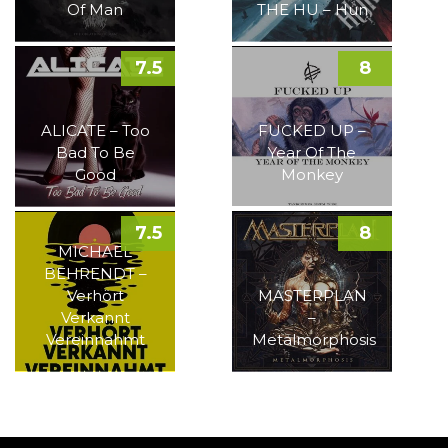
Of Man
THE HU – Hun
7.5
8
ALICATE – Too
FUCKED UP –
Bad To Be
Year Of The
Good
Monkey
7.5
8
MICHAEL
BEHRENDT –
Verhört
MASTERPLAN
Verkannt
–
Vereinnahmt
Metalmorphosis