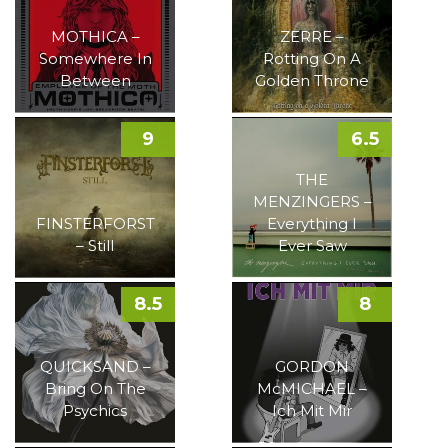
MOTHICA –
ZERRE –
Somewhere In
Rotting On A
Between
Golden Throne
9
6.5
THE
MENZINGERS –
FINSTERFORST
Everything I
– Still
Ever Saw
8.5
8
QUICKSAND –
GORDON
Bring On The
McMICHAEL –
Psychics
Ich Mit Mir