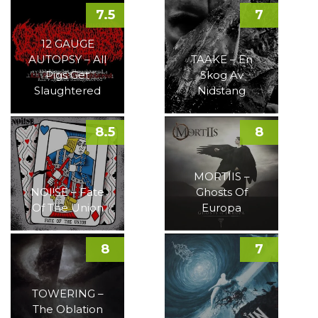
7.5
7
12 GAUGE
AUTOPSY – All
TAAKE – En
Pigs Get
Skog Av
Slaughtered
Nidstang
8.5
8
MORTIIS –
NOI!SE – Fate
Ghosts Of
Of The Union
Europa
8
7
TOWERING –
The Oblation