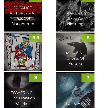
12 GAUGE
AUTOPSY – All
TAAKE – En
Pigs Get
Skog Av
Slaughtered
Nidstang
8.5
8
MORTIIS –
NOI!SE – Fate
Ghosts Of
Of The Union
Europa
8
7
TOWERING –
The Oblation
Of Man
THE HU – Hun