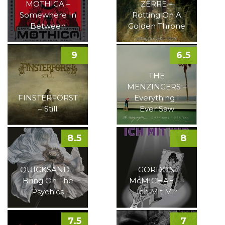
MOTHICA –
ZERRE –
Somewhere In
Rotting On A
Between
Golden Throne
9
6.5
THE
MENZINGERS –
FINSTERFORST
Everything I
– Still
Ever Saw
8.5
8
QUICKSAND –
GORDON
Bring On The
McMICHAEL –
Psychics
Ich Mit Mir
7.5
7