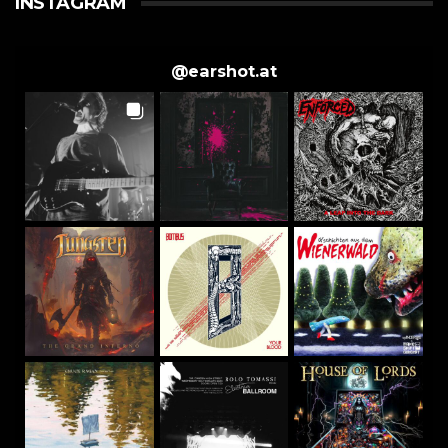
INSTAGRAM
@
earshot.at