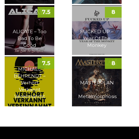
7.5
8
ALICATE – Too
FUCKED UP –
Bad To Be
Year Of The
Good
Monkey
7.5
8
MICHAEL
BEHRENDT –
Verhört
MASTERPLAN
Verkannt
–
Vereinnahmt
Metalmorphosis