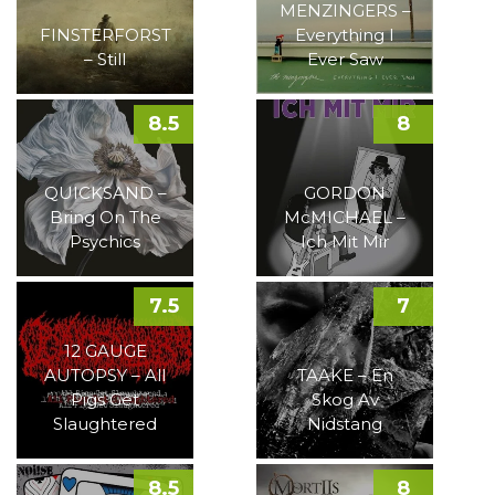
MENZINGERS –
FINSTERFORST
Everything I
– Still
Ever Saw
8.5
8
QUICKSAND –
GORDON
Bring On The
McMICHAEL –
Psychics
Ich Mit Mir
7.5
7
12 GAUGE
AUTOPSY – All
TAAKE – En
Pigs Get
Skog Av
Slaughtered
Nidstang
8.5
8