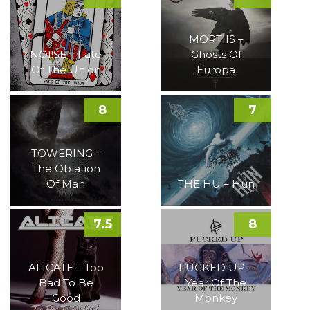
MORTIIS –
NOI!SE – Fate
Ghosts Of
Of The Union
Europa
8
7
TOWERING –
The Oblation
Of Man
THE HU – Hun
7.5
8
ALICATE – Too
FUCKED UP –
Bad To Be
Year Of The
Good
Monkey