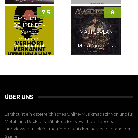
7.5
8
MICHAEL
BEHRENDT –
Verhört
MASTERPLAN
Verkannt
–
Vereinnahmt
Metalmorphosis
ÜBER UNS
Earshot ist ein österreichisches Online-Musikmagazin von und für
Metal- und Rockfans. Mit aktuellen News, Live-Reports,
Interviews uvm. bleibt man immer auf dem neuesten Stand der
Szene.