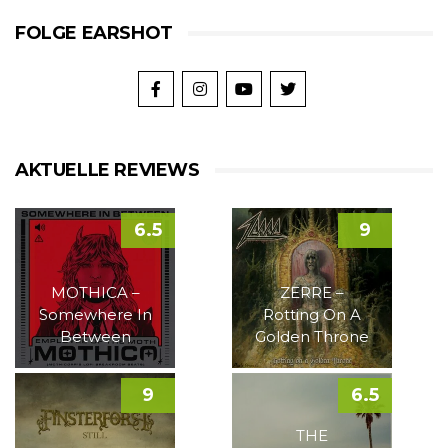
FOLGE EARSHOT
AKTUELLE REVIEWS
6.5
9
MOTHICA –
ZERRE –
Somewhere In
Rotting On A
Between
Golden Throne
9
6.5
THE