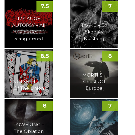
7.5
7
12 GAUGE
AUTOPSY – All
TAAKE – En
Pigs Get
Skog Av
Slaughtered
Nidstang
8.5
8
MORTIIS –
NOI!SE – Fate
Ghosts Of
Of The Union
Europa
8
7
TOWERING –
The Oblation