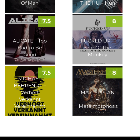
Of Man
THE HU – Hun
7.5
8
ALICATE – Too
FUCKED UP –
Bad To Be
Year Of The
Good
Monkey
7.5
8
MICHAEL
BEHRENDT –
Verhört
MASTERPLAN
Verkannt
–
Vereinnahmt
Metalmorphosis