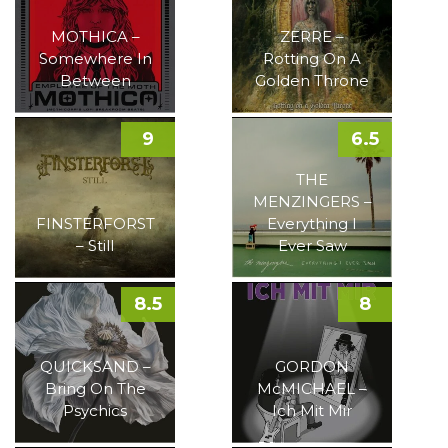
MOTHICA –
ZERRE –
Somewhere In
Rotting On A
Between
Golden Throne
9
6.5
THE
MENZINGERS –
FINSTERFORST
Everything I
– Still
Ever Saw
8.5
8
QUICKSAND –
GORDON
Bring On The
McMICHAEL –
Psychics
Ich Mit Mir