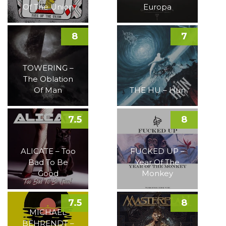
Of The Union
Europa
8
7
TOWERING –
The Oblation
Of Man
THE HU – Hun
7.5
8
ALICATE – Too
FUCKED UP –
Bad To Be
Year Of The
Good
Monkey
7.5
8
MICHAEL
BEHRENDT –