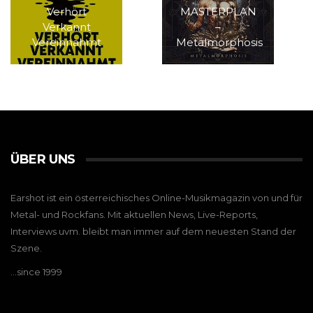
Verhört
MASTERPLAN
Verkannt
–
Vereinnahmt
Metalmorphosis
ÜBER UNS
Earshot ist ein österreichisches Online-Musikmagazin von und für
Metal- und Rockfans. Mit aktuellen News, Live-Reports,
Interviews uvm. bleibt man immer auf dem neuesten Stand der
Szene.
…since 1999