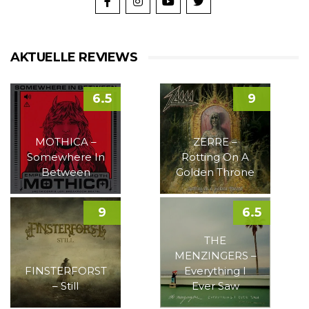
AKTUELLE REVIEWS
6.5
9
MOTHICA –
ZERRE –
Somewhere In
Rotting On A
Between
Golden Throne
9
6.5
THE
MENZINGERS –
FINSTERFORST
Everything I
– Still
Ever Saw