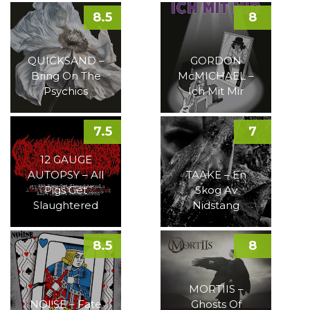
8.5
8
QUICKSAND –
GORDON
Bring On The
McMICHAEL –
Psychics
Ich Mit Mir
7.5
7
12 GAUGE
AUTOPSY – All
TAAKE – En
Pigs Get
Skog Av
Slaughtered
Nidstang
8.5
8
MORTIIS –
NOI!SE – Fate
Ghosts Of