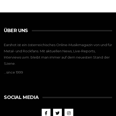
ÜBER UNS
Earshot ist ein österreichisches Online-Musikmagazin von und für
Metal- und Rockfans. Mit aktuellen News, Live-Reports,
Interviews uvm. bleibt man immer auf dem neuesten Stand der
Szene.
…since 1999
SOCIAL MEDIA