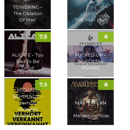
TOWERING –
The Oblation
Of Man
THE HU – Hun
7.5
8
ALICATE – Too
FUCKED UP –
Bad To Be
Year Of The
Good
Monkey
7.5
8
MICHAEL
BEHRENDT –
Verhört
MASTERPLAN
Verkannt
–
Vereinnahmt
Metalmorphosis