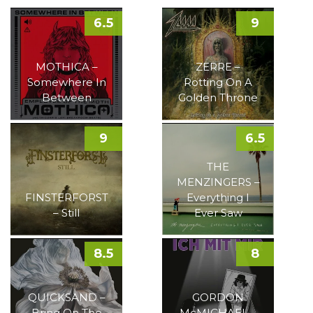
6.5
9
MOTHICA –
ZERRE –
Somewhere In
Rotting On A
Between
Golden Throne
9
6.5
THE
MENZINGERS –
FINSTERFORST
Everything I
– Still
Ever Saw
8.5
8
QUICKSAND –
GORDON
Bring On The
McMICHAEL –