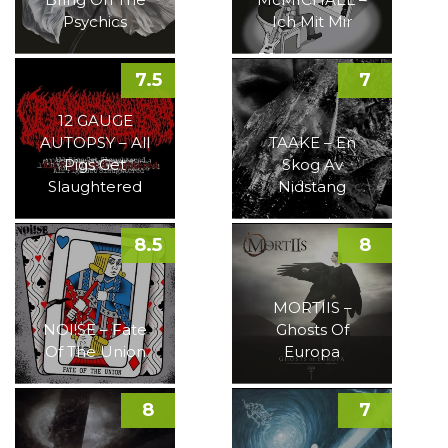
Psychics
Ich Mit Mir
7.5
7
12 GAUGE
AUTOPSY – All
TAAKE – En
Pigs Get
Skog Av
Slaughtered
Nidstang
8.5
8
MORTIIS –
NOI!SE – Fate
Ghosts Of
Of The Union
Europa
8
7