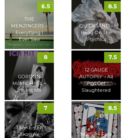
6.5
8.5
THE
MENZINGERS –
QUICKSAND –
Everything I
Bring On The
Ever Saw
Psychics
8
7.5
12 GAUGE
GORDON
AUTOPSY – All
McMICHAEL –
Pigs Get
Ich Mit Mir
Slaughtered
7
8.5
TAAKE – En
Skog Av
NOI!SE – Fate