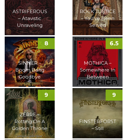
ASTRIFEROUS
ROCK JUSTICE
– Atavistic
– You’ve Been
Unraveling
Served
8
6.5
SINNER –
MOTHICA –
Boom Bang
Somewhere In
Goodbye
Between
9
9
ZERRE –
Rotting On A
FINSTERFORST
Golden Throne
– Still