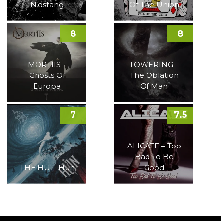
Nidstang
Of The Union
8
8
MORTIIS –
TOWERING –
Ghosts Of
The Oblation
Europa
Of Man
7
7.5
ALICATE – Too
Bad To Be
THE HU – Hun
Good