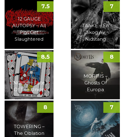
7.5
7
12 GAUGE
AUTOPSY – All
TAAKE – En
Pigs Get
Skog Av
Slaughtered
Nidstang
8.5
8
MORTIIS –
NOI!SE – Fate
Ghosts Of
Of The Union
Europa
8
7
TOWERING –
The Oblation