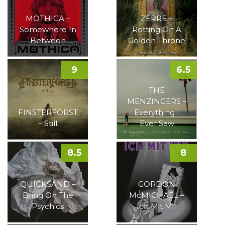
MOTHICA –
ZERRE –
Somewhere In
Rotting On A
Between
Golden Throne
9
6.5
THE
MENZINGERS –
FINSTERFORST
Everything I
– Still
Ever Saw
8.5
8
QUICKSAND –
GORDON
Bring On The
McMICHAEL –
Psychics
Ich Mit Mir