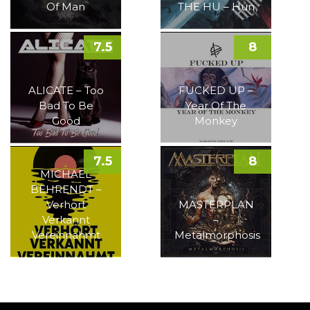
Of Man
THE HU – Hun
7.5
8
ALICATE – Too
FUCKED UP –
Bad To Be
Year Of The
Good
Monkey
7.5
8
MICHAEL
BEHRENDT –
Verhört
MASTERPLAN
Verkannt
–
Vereinnahmt
Metalmorphosis