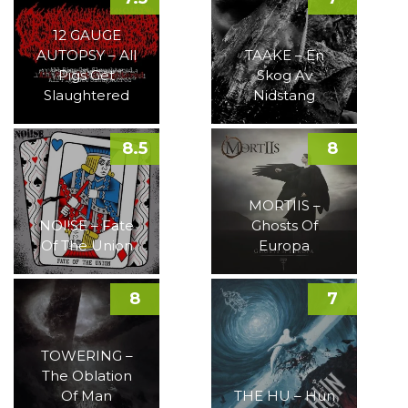
12 GAUGE
AUTOPSY – All
TAAKE – En
Pigs Get
Skog Av
Slaughtered
Nidstang
8.5
8
MORTIIS –
NOI!SE – Fate
Ghosts Of
Of The Union
Europa
8
7
TOWERING –
The Oblation
Of Man
THE HU – Hun