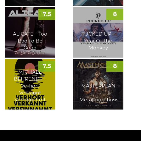
7.5
8
ALICATE – Too
FUCKED UP –
Bad To Be
Year Of The
Good
Monkey
7.5
8
MICHAEL
BEHRENDT –
Verhört
MASTERPLAN
Verkannt
–
Vereinnahmt
Metalmorphosis