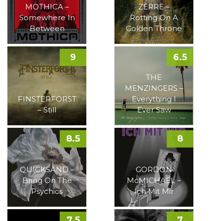
MOTHICA –
ZERRE –
Somewhere In
Rotting On A
Between
Golden Throne
9
6.5
THE
MENZINGERS –
FINSTERFORST
Everything I
– Still
Ever Saw
8.5
8
QUICKSAND –
GORDON
Bring On The
McMICHAEL –
Psychics
Ich Mit Mir
7.5
7