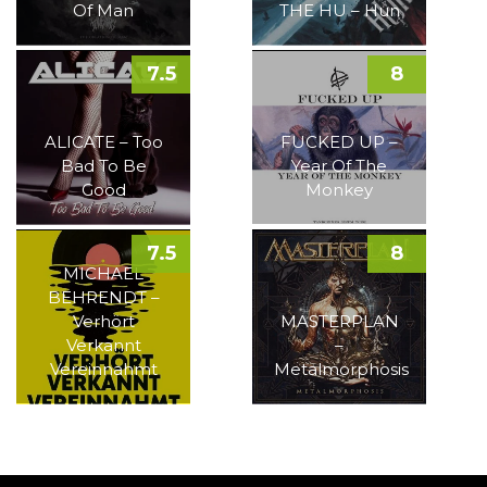
Of Man
THE HU – Hun
7.5
8
ALICATE – Too
FUCKED UP –
Bad To Be
Year Of The
Good
Monkey
7.5
8
MICHAEL
BEHRENDT –
Verhört
MASTERPLAN
Verkannt
–
Vereinnahmt
Metalmorphosis