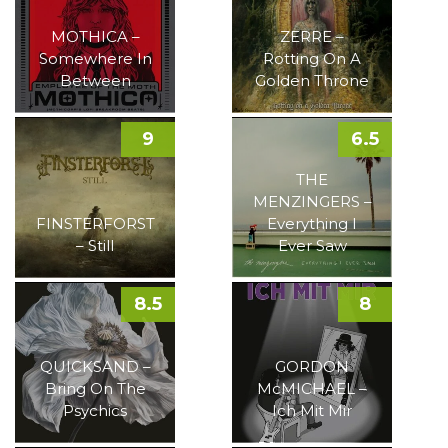
MOTHICA –
ZERRE –
Somewhere In
Rotting On A
Between
Golden Throne
9
6.5
THE
MENZINGERS –
FINSTERFORST
Everything I
– Still
Ever Saw
8.5
8
QUICKSAND –
GORDON
Bring On The
McMICHAEL –
Psychics
Ich Mit Mir