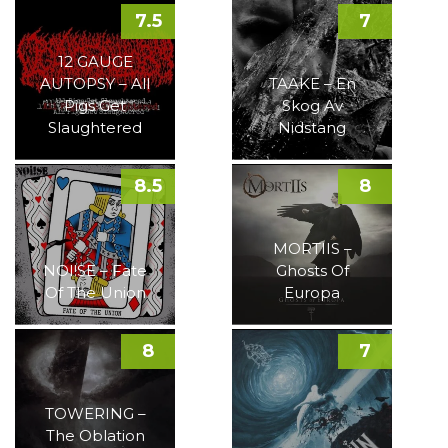
7.5
7
12 GAUGE
AUTOPSY – All
TAAKE – En
Pigs Get
Skog Av
Slaughtered
Nidstang
8.5
8
MORTIIS –
NOI!SE – Fate
Ghosts Of
Of The Union
Europa
8
7
TOWERING –
The Oblation