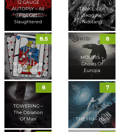
12 GAUGE
AUTOPSY – All
TAAKE – En
Pigs Get
Skog Av
Slaughtered
Nidstang
8.5
8
MORTIIS –
NOI!SE – Fate
Ghosts Of
Of The Union
Europa
8
7
TOWERING –
The Oblation
Of Man
THE HU – Hun