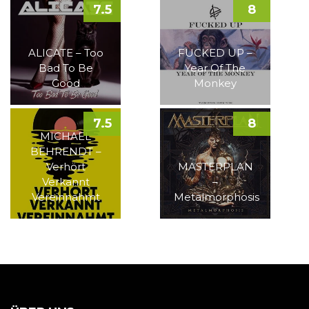
7.5
8
ALICATE – Too
FUCKED UP –
Bad To Be
Year Of The
Good
Monkey
7.5
8
MICHAEL
BEHRENDT –
Verhört
MASTERPLAN
Verkannt
–
Vereinnahmt
Metalmorphosis