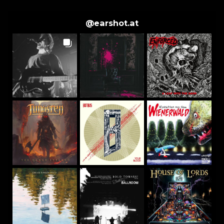
@
earshot.at