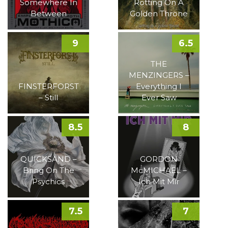
Somewhere In
Rotting On A
Between
Golden Throne
9
6.5
THE
MENZINGERS –
FINSTERFORST
Everything I
– Still
Ever Saw
8.5
8
QUICKSAND –
GORDON
Bring On The
McMICHAEL –
Psychics
Ich Mit Mir
7.5
7