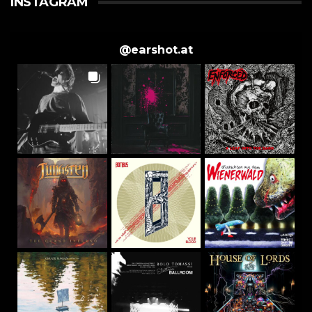
INSTAGRAM
@
earshot.at