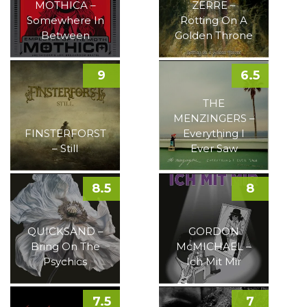
MOTHICA –
ZERRE –
Somewhere In
Rotting On A
Between
Golden Throne
9
6.5
THE
MENZINGERS –
FINSTERFORST
Everything I
– Still
Ever Saw
8.5
8
QUICKSAND –
GORDON
Bring On The
McMICHAEL –
Psychics
Ich Mit Mir
7.5
7