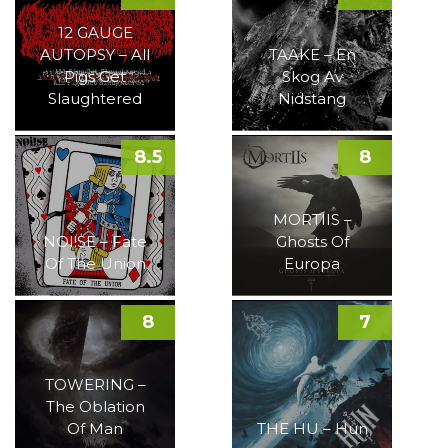
12 GAUGE
AUTOPSY – All
TAAKE – En
Pigs Get
Skog Av
Slaughtered
Nidstang
8.5
8
MORTIIS –
NOI!SE – Fate
Ghosts Of
Of The Union
Europa
8
7
TOWERING –
The Oblation
Of Man
THE HU – Hun