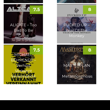
7.5
8
ALICATE – Too
FUCKED UP –
Bad To Be
Year Of The
Good
Monkey
7.5
8
MICHAEL
BEHRENDT –
Verhört
MASTERPLAN
Verkannt
–
Vereinnahmt
Metalmorphosis