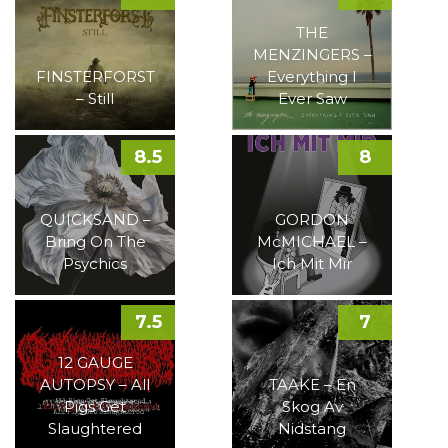
THE
MENZINGERS –
FINSTERFORST
Everything I
– Still
Ever Saw
8.5
8
QUICKSAND –
GORDON
Bring On The
McMICHAEL –
Psychics
Ich Mit Mir
7.5
7
12 GAUGE
AUTOPSY – All
TAAKE – En
Pigs Get
Skog Av
Slaughtered
Nidstang