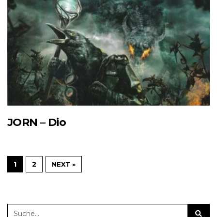
JORN – Dio
1
2
NEXT »