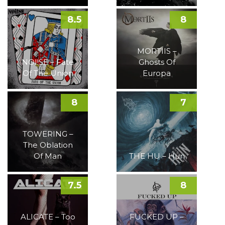
8.5
8
MORTIIS –
NOI!SE – Fate
Ghosts Of
Of The Union
Europa
8
7
TOWERING –
The Oblation
Of Man
THE HU – Hun
7.5
8
ALICATE – Too
FUCKED UP –