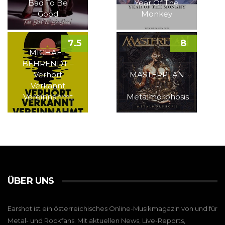
Bad To Be
Year Of The
Good
Monkey
7.5
8
MICHAEL
BEHRENDT –
Verhört
MASTERPLAN
Verkannt
–
Vereinnahmt
Metalmorphosis
ÜBER UNS
Earshot ist ein österreichisches Online-Musikmagazin von und für
Metal- und Rockfans. Mit aktuellen News, Live-Reports,