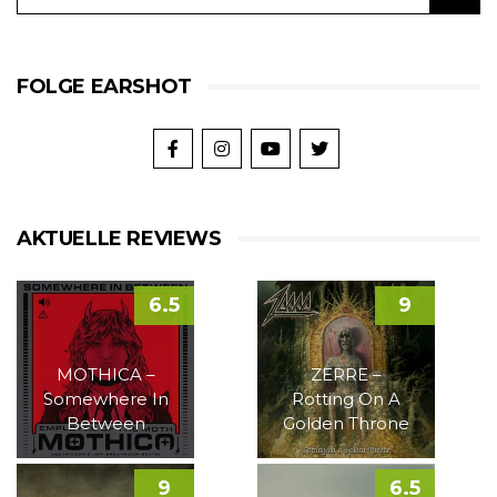
FOLGE EARSHOT
AKTUELLE REVIEWS
6.5
9
MOTHICA –
ZERRE –
Somewhere In
Rotting On A
Between
Golden Throne
9
6.5