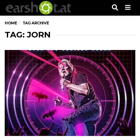
Men
HOME
TAG ARCHIVE
TAG: JORN