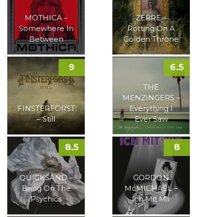
MOTHICA –
ZERRE –
Somewhere In
Rotting On A
Between
Golden Throne
9
6.5
THE
MENZINGERS –
FINSTERFORST
Everything I
– Still
Ever Saw
8.5
8
QUICKSAND –
GORDON
Bring On The
McMICHAEL –
Psychics
Ich Mit Mir