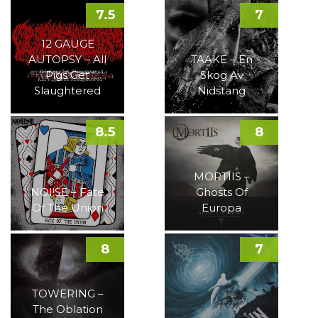
7.5
7
12 GAUGE
AUTOPSY – All
TAAKE – En
Pigs Get
Skog Av
Slaughtered
Nidstang
8.5
8
MORTIIS –
NOI!SE – Fate
Ghosts Of
Of The Union
Europa
8
7
TOWERING –
The Oblation