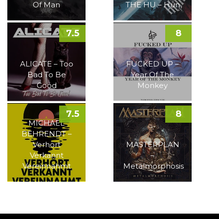
Of Man
THE HU – Hun
7.5
8
ALICATE – Too
FUCKED UP –
Bad To Be
Year Of The
Good
Monkey
7.5
8
MICHAEL
BEHRENDT –
Verhört
MASTERPLAN
Verkannt
–
Vereinnahmt
Metalmorphosis