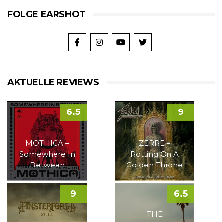
FOLGE EARSHOT
AKTUELLE REVIEWS
6.5
9
MOTHICA –
ZERRE –
Somewhere In
Rotting On A
Between
Golden Throne
9
6.5
THE