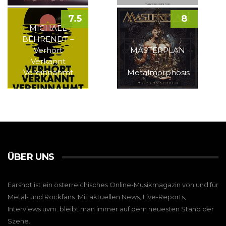
7.5
8
MICHAEL
BEHRENDT –
Verhört
MASTERPLAN
Verkannt
–
Vereinnahmt
Metalmorphosis
ÜBER UNS
Earshot ist ein österreichisches Online-Musikmagazin von und für
Metal- und Rockfans. Mit aktuellen News, Live-Reports,
Interviews uvm. bleibt man immer auf dem neuesten Stand der
Szene.