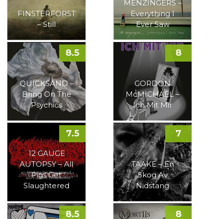
MENZINGERS –
FINSTERFORST
Everything I
– Still
Ever Saw
8.5
8
QUICKSAND –
GORDON
Bring On The
McMICHAEL –
Psychics
Ich Mit Mir
7.5
7
12 GAUGE
AUTOPSY – All
TAAKE – En
Pigs Get
Skog Av
Slaughtered
Nidstang
8.5
8