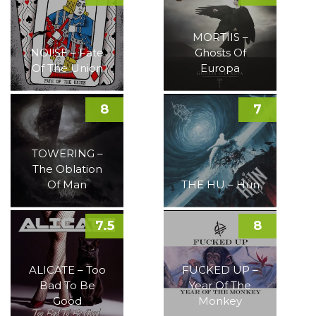
MORTIIS –
NOI!SE – Fate
Ghosts Of
Of The Union
Europa
8
7
TOWERING –
The Oblation
Of Man
THE HU – Hun
7.5
8
ALICATE – Too
FUCKED UP –
Bad To Be
Year Of The
Good
Monkey