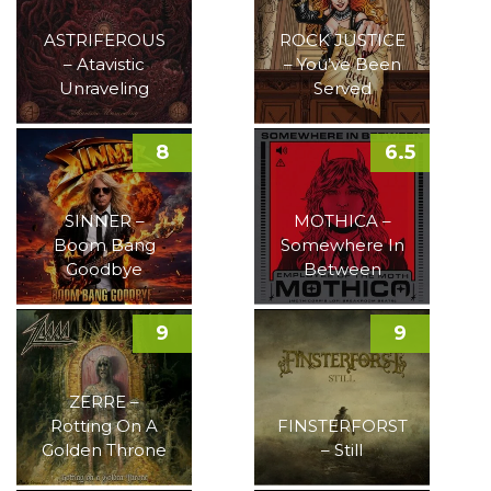
ASTRIFEROUS
ROCK JUSTICE
– Atavistic
– You’ve Been
Unraveling
Served
8
6.5
SINNER –
MOTHICA –
Boom Bang
Somewhere In
Goodbye
Between
9
9
ZERRE –
Rotting On A
FINSTERFORST
Golden Throne
– Still