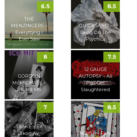
6.5
8.5
THE
MENZINGERS –
QUICKSAND –
Everything I
Bring On The
Ever Saw
Psychics
8
7.5
12 GAUGE
GORDON
AUTOPSY – All
McMICHAEL –
Pigs Get
Ich Mit Mir
Slaughtered
7
8.5
TAAKE – En
Skog Av
NOI!SE – Fate