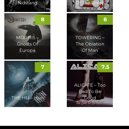
Nidstang
Of The Union
8
8
MORTIIS –
TOWERING –
Ghosts Of
The Oblation
Europa
Of Man
7
7.5
ALICATE – Too
Bad To Be
THE HU – Hun
Good