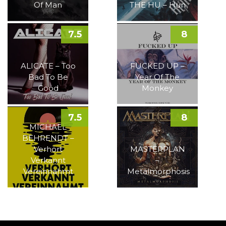
Of Man
THE HU – Hun
7.5
8
ALICATE – Too
FUCKED UP –
Bad To Be
Year Of The
Good
Monkey
7.5
8
MICHAEL
BEHRENDT –
Verhört
MASTERPLAN
Verkannt
–
Vereinnahmt
Metalmorphosis