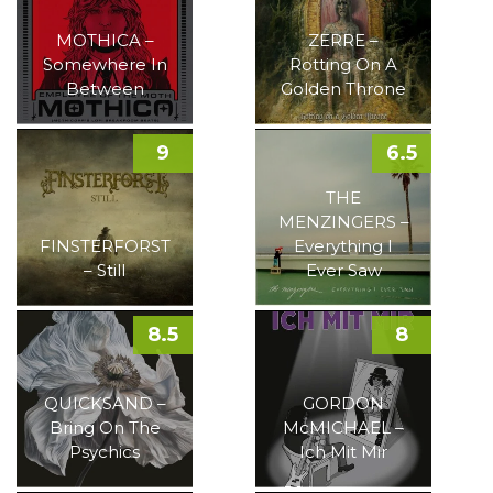
MOTHICA –
ZERRE –
Somewhere In
Rotting On A
Between
Golden Throne
9
6.5
THE
MENZINGERS –
FINSTERFORST
Everything I
– Still
Ever Saw
8.5
8
QUICKSAND –
GORDON
Bring On The
McMICHAEL –
Psychics
Ich Mit Mir