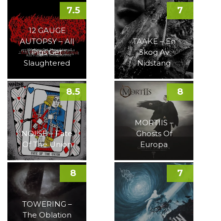
7.5
7
12 GAUGE
AUTOPSY – All
TAAKE – En
Pigs Get
Skog Av
Slaughtered
Nidstang
8.5
8
MORTIIS –
NOI!SE – Fate
Ghosts Of
Of The Union
Europa
8
7
TOWERING –
The Oblation