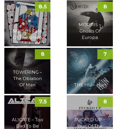
8.5
8
MORTIIS –
NOI!SE – Fate
Ghosts Of
Of The Union
Europa
8
7
TOWERING –
The Oblation
Of Man
THE HU – Hun
7.5
8
ALICATE – Too
FUCKED UP –
Bad To Be
Year Of The