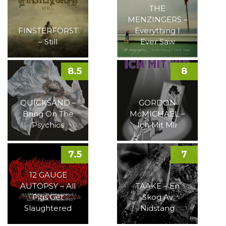
THE
MENZINGERS –
FINSTERFORST
Everything I
– Still
Ever Saw
8.5
8
QUICKSAND –
GORDON
Bring On The
McMICHAEL –
Psychics
Ich Mit Mir
7.5
7
12 GAUGE
AUTOPSY – All
TAAKE – En
Pigs Get
Skog Av
Slaughtered
Nidstang