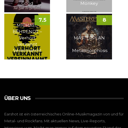
Good
Monkey
7.5
8
MICHAEL
BEHRENDT –
Verhört
MASTERPLAN
Verkannt
–
Vereinnahmt
Metalmorphosis
ÜBER UNS
Earshot ist ein österreichisches Online-Musikmagazin von und für
Metal- und Rockfans. Mit aktuellen News, Live-Reports,
Interviews uvm. bleibt man immer auf dem neuesten Stand der