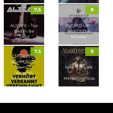
7.5
8
ALICATE – Too
FUCKED UP –
Bad To Be
Year Of The
Good
Monkey
7.5
8
MICHAEL
BEHRENDT –
Verhört
MASTERPLAN
Verkannt
–
Vereinnahmt
Metalmorphosis