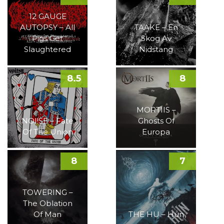
12 GAUGE
AUTOPSY – All
TAAKE – En
Pigs Get
Skog Av
Slaughtered
Nidstang
8.5
8
MORTIIS –
NOI!SE – Fate
Ghosts Of
Of The Union
Europa
8
7
TOWERING –
The Oblation
Of Man
THE HU – Hun