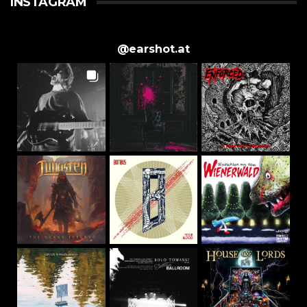
INSTAGRAM
@
earshot.at