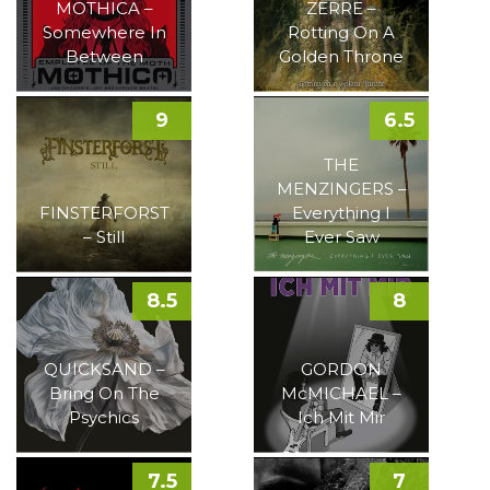
MOTHICA –
ZERRE –
Somewhere In
Rotting On A
Between
Golden Throne
9
6.5
THE
MENZINGERS –
FINSTERFORST
Everything I
– Still
Ever Saw
8.5
8
QUICKSAND –
GORDON
Bring On The
McMICHAEL –
Psychics
Ich Mit Mir
7.5
7