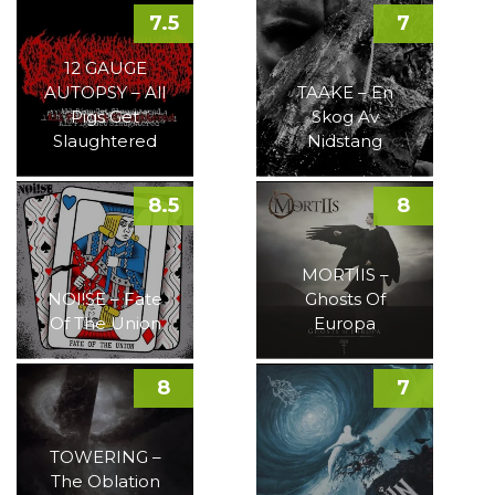
7.5
7
12 GAUGE
AUTOPSY – All
TAAKE – En
Pigs Get
Skog Av
Slaughtered
Nidstang
8.5
8
MORTIIS –
NOI!SE – Fate
Ghosts Of
Of The Union
Europa
8
7
TOWERING –
The Oblation