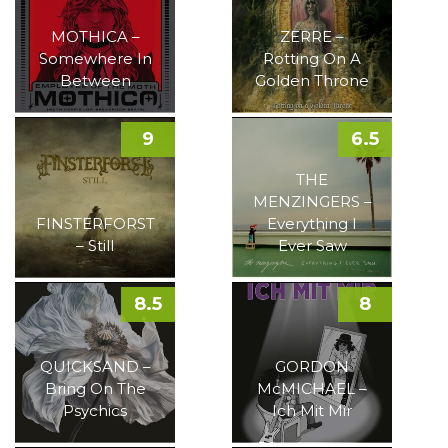
MOTHICA –
ZERRE –
Somewhere In
Rotting On A
Between
Golden Throne
9
6.5
THE
MENZINGERS –
FINSTERFORST
Everything I
– Still
Ever Saw
8.5
8
QUICKSAND –
GORDON
Bring On The
McMICHAEL –
Psychics
Ich Mit Mir