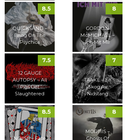
8.5
8
QUICKSAND –
GORDON
Bring On The
McMICHAEL –
Psychics
Ich Mit Mir
7.5
7
12 GAUGE
AUTOPSY – All
TAAKE – En
Pigs Get
Skog Av
Slaughtered
Nidstang
8.5
8
MORTIIS –
NOI!SE – Fate
Ghosts Of