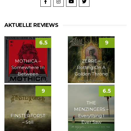
AKTUELLE REVIEWS
6.5
9
MOTHICA –
ZERRE –
Somewhere In
Rotting On A
Between
Golden Throne
9
6.5
THE
MENZINGERS –
FINSTERFORST
Everything I
– Still
Ever Saw