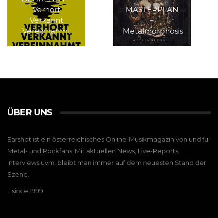
Verhört
MASTERPLAN
Verkannt
–
Vereinnahmt
Metalmorphosis
ÜBER UNS
Earshot ist ein österreichisches Online-Musikmagazin von und für
Metal- und Rockfans. Mit aktuellen News, Live-Reports,
Interviews uvm. bleibt man immer auf dem neuesten Stand der
Szene.
…since 1999