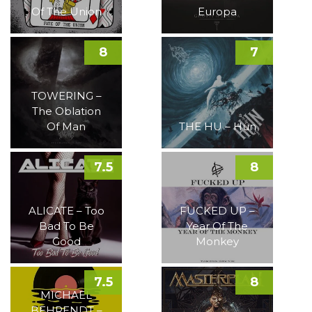
Of The Union
Europa
8
7
TOWERING –
The Oblation
Of Man
THE HU – Hun
7.5
8
ALICATE – Too
FUCKED UP –
Bad To Be
Year Of The
Good
Monkey
7.5
8
MICHAEL
BEHRENDT –