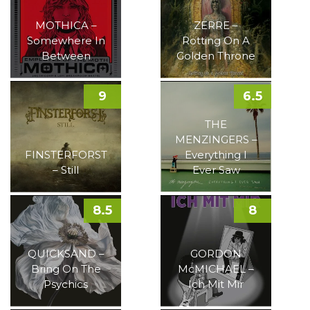
MOTHICA –
ZERRE –
Somewhere In
Rotting On A
Between
Golden Throne
9
6.5
THE
MENZINGERS –
FINSTERFORST
Everything I
– Still
Ever Saw
8.5
8
QUICKSAND –
GORDON
Bring On The
McMICHAEL –
Psychics
Ich Mit Mir