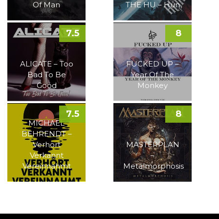
Of Man
THE HU – Hun
7.5
8
ALICATE – Too
FUCKED UP –
Bad To Be
Year Of The
Good
Monkey
7.5
8
MICHAEL
BEHRENDT –
Verhört
MASTERPLAN
Verkannt
–
Vereinnahmt
Metalmorphosis