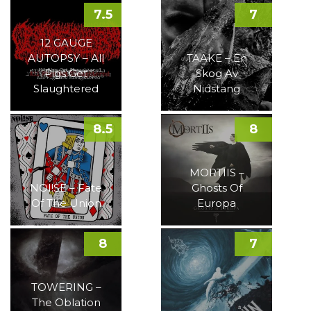
7.5
7
12 GAUGE
AUTOPSY – All
TAAKE – En
Pigs Get
Skog Av
Slaughtered
Nidstang
8.5
8
MORTIIS –
NOI!SE – Fate
Ghosts Of
Of The Union
Europa
8
7
TOWERING –
The Oblation