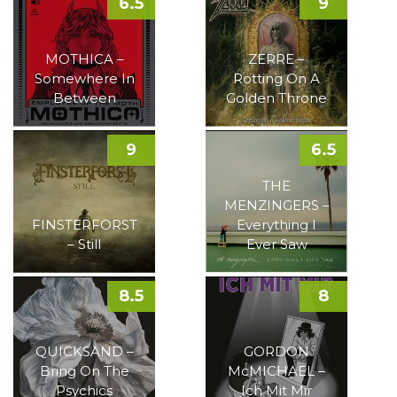
6.5
9
MOTHICA –
ZERRE –
Somewhere In
Rotting On A
Between
Golden Throne
9
6.5
THE
MENZINGERS –
FINSTERFORST
Everything I
– Still
Ever Saw
8.5
8
QUICKSAND –
GORDON
Bring On The
McMICHAEL –
Psychics
Ich Mit Mir