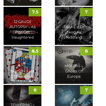
7.5
7
12 GAUGE
AUTOPSY – All
TAAKE – En
Pigs Get
Skog Av
Slaughtered
Nidstang
8.5
8
MORTIIS –
NOI!SE – Fate
Ghosts Of
Of The Union
Europa
8
7
TOWERING –