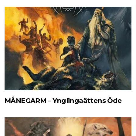
MÅNEGARM – Ynglingaättens Öde