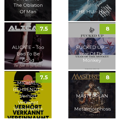
The Oblation
Of Man
THE HU – Hun
7.5
8
ALICATE – Too
FUCKED UP –
Bad To Be
Year Of The
Good
Monkey
7.5
8
MICHAEL
BEHRENDT –
Verhört
MASTERPLAN
Verkannt
–
Vereinnahmt
Metalmorphosis