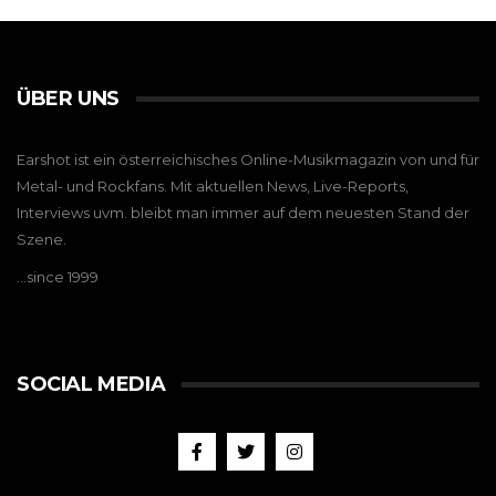
ÜBER UNS
Earshot ist ein österreichisches Online-Musikmagazin von und für
Metal- und Rockfans. Mit aktuellen News, Live-Reports,
Interviews uvm. bleibt man immer auf dem neuesten Stand der
Szene.
…since 1999
SOCIAL MEDIA