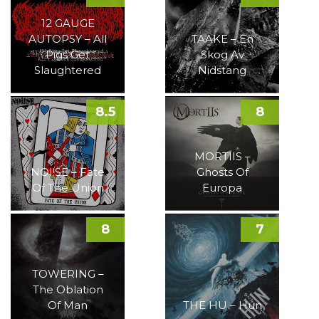
12 GAUGE
AUTOPSY – All
TAAKE – En
Pigs Get
Skog Av
Slaughtered
Nidstang
8.5
8
MORTIIS –
NOI!SE – Fate
Ghosts Of
Of The Union
Europa
8
7
TOWERING –
The Oblation
Of Man
THE HU – Hun