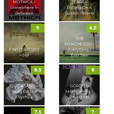
MOTHICA –
ZERRE –
Somewhere In
Rotting On A
Between
Golden Throne
9
6.5
THE
MENZINGERS –
FINSTERFORST
Everything I
– Still
Ever Saw
8.5
8
QUICKSAND –
GORDON
Bring On The
McMICHAEL –
Psychics
Ich Mit Mir
7.5
7