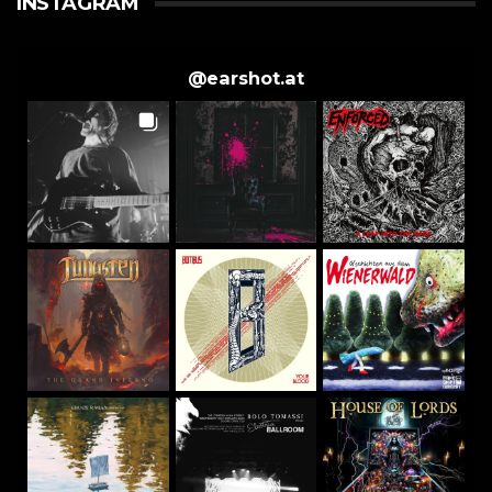
INSTAGRAM
@
earshot.at