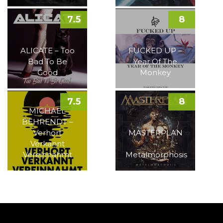
7.5
8
ALICATE – Too
FUCKED UP –
Bad To Be
Year Of The
Good
Monkey
7.5
8
MICHAEL
BEHRENDT –
Verhört
MASTERPLAN
Verkannt
–
Vereinnahmt
Metalmorphosis