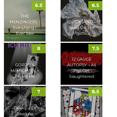
6.5
8.5
THE
MENZINGERS –
QUICKSAND –
Everything I
Bring On The
Ever Saw
Psychics
8
7.5
12 GAUGE
GORDON
AUTOPSY – All
McMICHAEL –
Pigs Get
Ich Mit Mir
Slaughtered
7
8.5
TAAKE – En
Skog Av
NOI!SE – Fate