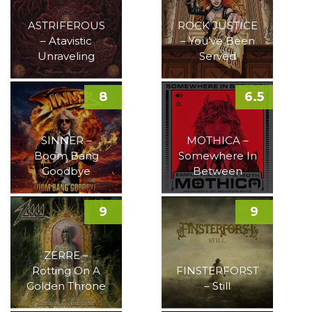
ASTRIFEROUS
ROCK JUSTICE
– Atavistic
– You’ve Been
Unraveling
Served
8
6.5
SINNER –
MOTHICA –
Boom Bang
Somewhere In
Goodbye
Between
9
9
ZERRE –
Rotting On A
FINSTERFORST
Golden Throne
– Still