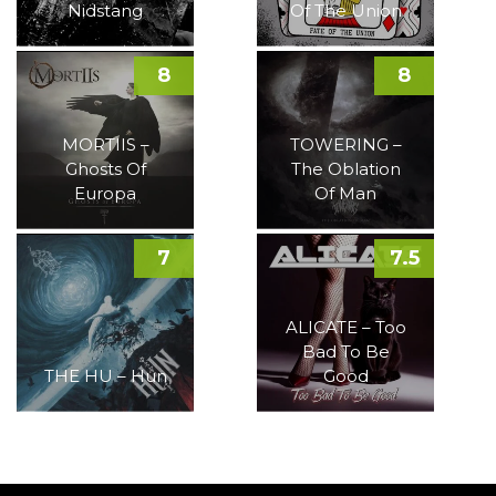
Nidstang
Of The Union
8
8
MORTIIS –
TOWERING –
Ghosts Of
The Oblation
Europa
Of Man
7
7.5
ALICATE – Too
Bad To Be
THE HU – Hun
Good