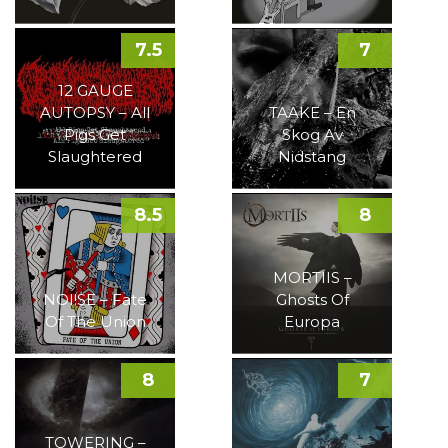
7.5
7
12 GAUGE
AUTOPSY – All
TAAKE – En
Pigs Get
Skog Av
Slaughtered
Nidstang
8.5
8
MORTIIS –
NOI!SE – Fate
Ghosts Of
Of The Union
Europa
8
7
TOWERING –