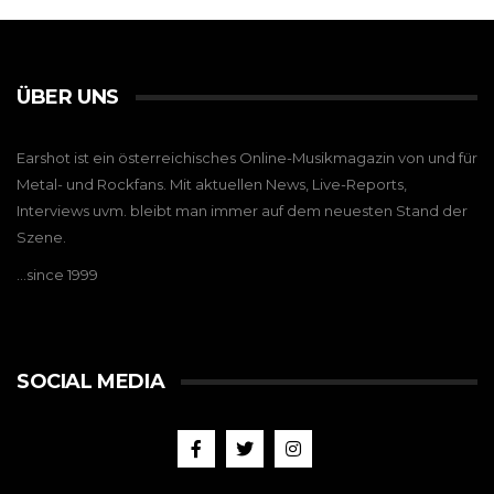
ÜBER UNS
Earshot ist ein österreichisches Online-Musikmagazin von und für
Metal- und Rockfans. Mit aktuellen News, Live-Reports,
Interviews uvm. bleibt man immer auf dem neuesten Stand der
Szene.
…since 1999
SOCIAL MEDIA