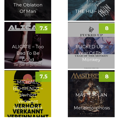
The Oblation
Of Man
THE HU – Hun
7.5
8
ALICATE – Too
FUCKED UP –
Bad To Be
Year Of The
Good
Monkey
7.5
8
MICHAEL
BEHRENDT –
Verhört
MASTERPLAN
Verkannt
–
Vereinnahmt
Metalmorphosis