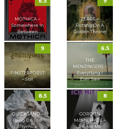
6.5
9
MOTHICA –
ZERRE –
Somewhere In
Rotting On A
Between
Golden Throne
9
6.5
THE
MENZINGERS –
FINSTERFORST
Everything I
– Still
Ever Saw
8.5
8
QUICKSAND –
GORDON
Bring On The
McMICHAEL –
Psychics
Ich Mit Mir