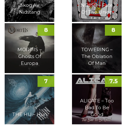
Skog Av
NOI!SE – Fate
Nidstang
Of The Union
8
8
MORTIIS –
TOWERING –
Ghosts Of
The Oblation
Europa
Of Man
7
7.5
ALICATE – Too
Bad To Be
THE HU – Hun
Good