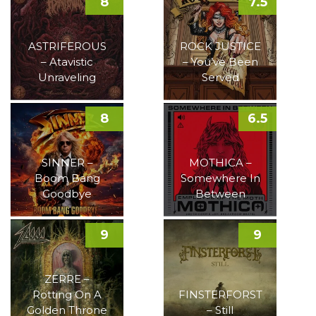
8
7.5
ASTRIFEROUS
ROCK JUSTICE
– Atavistic
– You’ve Been
Unraveling
Served
8
6.5
SINNER –
MOTHICA –
Boom Bang
Somewhere In
Goodbye
Between
9
9
ZERRE –
Rotting On A
FINSTERFORST
Golden Throne
– Still