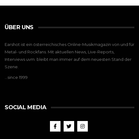
ÜBER UNS
Earshot ist ein österreichisches Online-Musikmagazin von und für
Metal- und Rockfans. Mit aktuellen News, Live-Reports,
Interviews uvm. bleibt man immer auf dem neuesten Stand der
Szene.
…since 1999
SOCIAL MEDIA