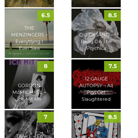
6.5
8.5
THE
MENZINGERS –
QUICKSAND –
Everything I
Bring On The
Ever Saw
Psychics
8
7.5
12 GAUGE
GORDON
AUTOPSY – All
McMICHAEL –
Pigs Get
Ich Mit Mir
Slaughtered
7
8.5
TAAKE – En