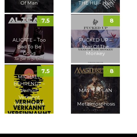
Of Man
THE HU – Hun
7.5
8
ALICATE – Too
FUCKED UP –
Bad To Be
Year Of The
Good
Monkey
7.5
8
MICHAEL
BEHRENDT –
Verhört
MASTERPLAN
Verkannt
–
Vereinnahmt
Metalmorphosis