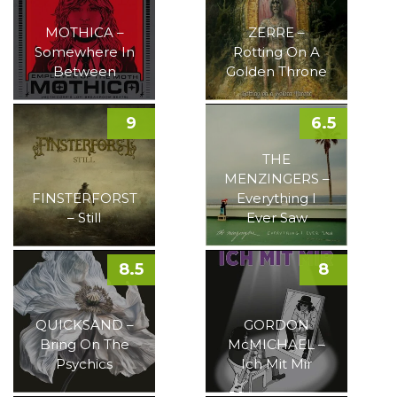
MOTHICA –
ZERRE –
Somewhere In
Rotting On A
Between
Golden Throne
9
6.5
THE
MENZINGERS –
FINSTERFORST
Everything I
– Still
Ever Saw
8.5
8
QUICKSAND –
GORDON
Bring On The
McMICHAEL –
Psychics
Ich Mit Mir