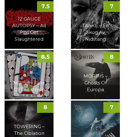
7.5
7
12 GAUGE
AUTOPSY – All
TAAKE – En
Pigs Get
Skog Av
Slaughtered
Nidstang
8.5
8
MORTIIS –
NOI!SE – Fate
Ghosts Of
Of The Union
Europa
8
7
TOWERING –
The Oblation