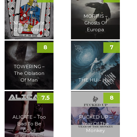
MORTIIS –
NOI!SE – Fate
Ghosts Of
Of The Union
Europa
8
7
TOWERING –
The Oblation
Of Man
THE HU – Hun
7.5
8
ALICATE – Too
FUCKED UP –
Bad To Be
Year Of The
Good
Monkey