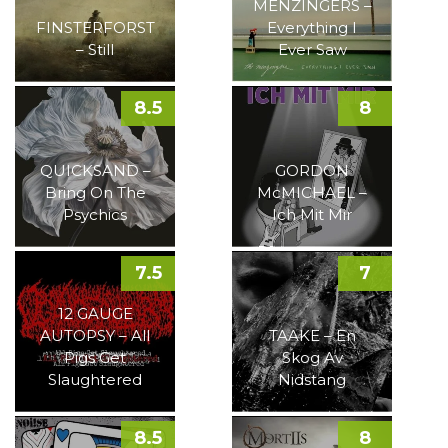
MENZINGERS –
FINSTERFORST
Everything I
– Still
Ever Saw
8.5
8
QUICKSAND –
GORDON
Bring On The
McMICHAEL –
Psychics
Ich Mit Mir
7.5
7
12 GAUGE
AUTOPSY – All
TAAKE – En
Pigs Get
Skog Av
Slaughtered
Nidstang
8.5
8