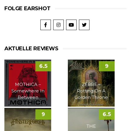
FOLGE EARSHOT
AKTUELLE REVIEWS
6.5
9
MOTHICA –
ZERRE –
Somewhere In
Rotting On A
Between
Golden Throne
9
6.5
THE