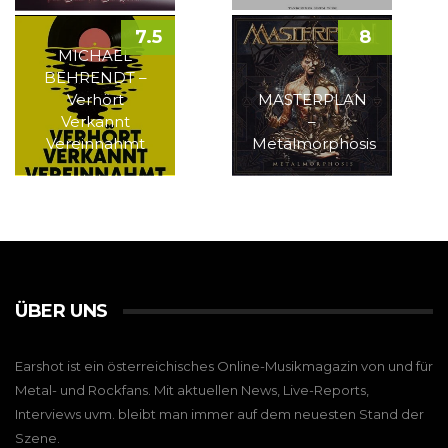
7.5
8
MICHAEL
BEHRENDT –
Verhört
MASTERPLAN
Verkannt
–
Vereinnahmt
Metalmorphosis
ÜBER UNS
Earshot ist ein österreichisches Online-Musikmagazin von und für
Metal- und Rockfans. Mit aktuellen News, Live-Reports,
Interviews uvm. bleibt man immer auf dem neuesten Stand der
Szene.