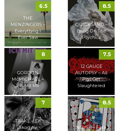
6.5
8.5
THE
MENZINGERS –
QUICKSAND –
Everything I
Bring On The
Ever Saw
Psychics
8
7.5
12 GAUGE
GORDON
AUTOPSY – All
McMICHAEL –
Pigs Get
Ich Mit Mir
Slaughtered
7
8.5
TAAKE – En
Skog Av
NOI!SE – Fate