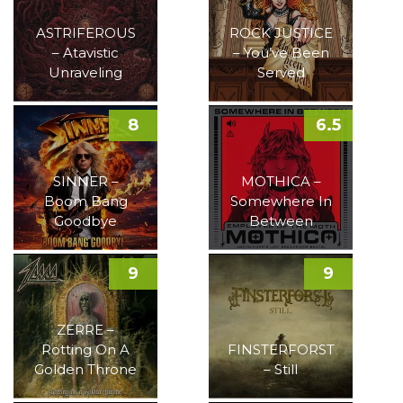
ASTRIFEROUS
ROCK JUSTICE
– Atavistic
– You’ve Been
Unraveling
Served
8
6.5
SINNER –
MOTHICA –
Boom Bang
Somewhere In
Goodbye
Between
9
9
ZERRE –
Rotting On A
FINSTERFORST
Golden Throne
– Still