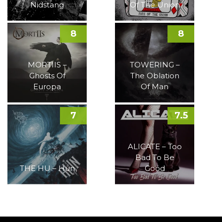
Nidstang
Of The Union
8
8
MORTIIS –
TOWERING –
Ghosts Of
The Oblation
Europa
Of Man
7
7.5
ALICATE – Too
Bad To Be
THE HU – Hun
Good