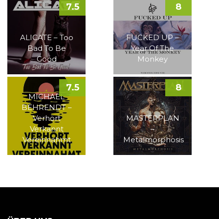
7.5
8
ALICATE – Too
FUCKED UP –
Bad To Be
Year Of The
Good
Monkey
7.5
8
MICHAEL
BEHRENDT –
Verhört
MASTERPLAN
Verkannt
–
Vereinnahmt
Metalmorphosis