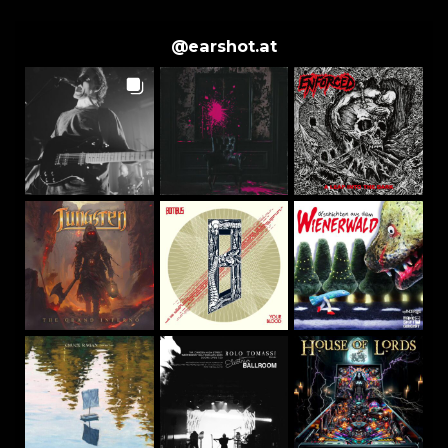
@
earshot.at