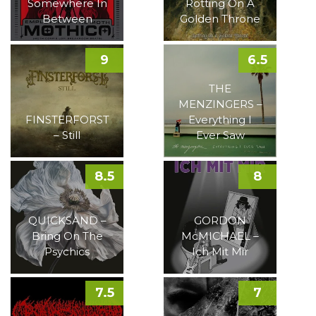
Somewhere In
Rotting On A
Between
Golden Throne
9
6.5
THE
MENZINGERS –
FINSTERFORST
Everything I
– Still
Ever Saw
8.5
8
QUICKSAND –
GORDON
Bring On The
McMICHAEL –
Psychics
Ich Mit Mir
7.5
7