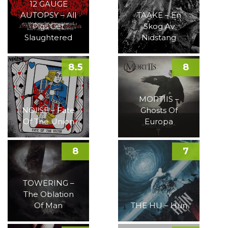
12 GAUGE
AUTOPSY – All
TAAKE – En
Pigs Get
Skog Av
Slaughtered
Nidstang
8.5
8
MORTIIS –
NOI!SE – Fate
Ghosts Of
Of The Union
Europa
8
7
TOWERING –
The Oblation
Of Man
THE HU – Hun