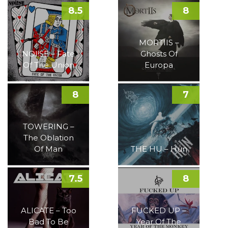
8.5
8
MORTIIS –
NOI!SE – Fate
Ghosts Of
Of The Union
Europa
8
7
TOWERING –
The Oblation
Of Man
THE HU – Hun
7.5
8
ALICATE – Too
FUCKED UP –
Bad To Be
Year Of The