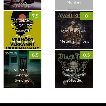
Good
Monkey
7.5
8
MICHAEL
BEHRENDT –
Verhört
MASTERPLAN
Verkannt
–
Vereinnahmt
Metalmorphosis
8.5
8.5
VOMITS –
BLACK TUSK –
Synchro!
Systems Of
Synchro!
Solitude