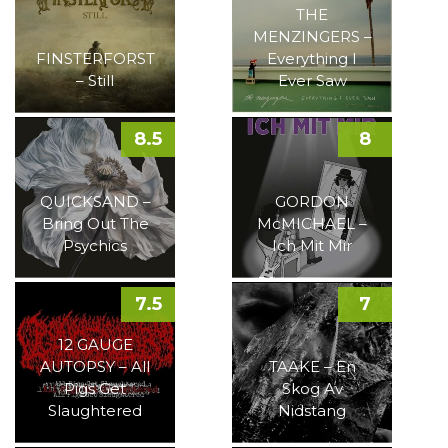
THE
MENZINGERS –
FINSTERFORST
Everything I
– Still
Ever Saw
8.5
8
QUICKSAND –
GORDON
Bring Out The
McMICHAEL –
Psychics
Ich Mit Mir
7.5
7
12 GAUGE
AUTOPSY – All
TAAKE – En
Pigs Get
Skog Av
Slaughtered
Nidstang