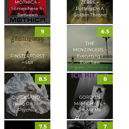
MOTHICA –
ZERRE –
Somewhere In
Rotting On A
Between
Golden Throne
9
6.5
THE
MENZINGERS –
FINSTERFORST
Everything I
– Still
Ever Saw
8.5
8
QUICKSAND –
GORDON
Bring On The
McMICHAEL –
Psychics
Ich Mit Mir
7.5
7