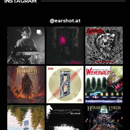
INSTAGRAM
@
earshot.at