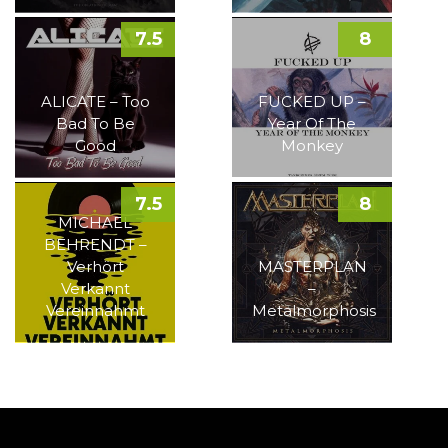
7.5
8
ALICATE – Too
FUCKED UP –
Bad To Be
Year Of The
Good
Monkey
7.5
8
MICHAEL
BEHRENDT –
Verhört
MASTERPLAN
Verkannt
–
Vereinnahmt
Metalmorphosis