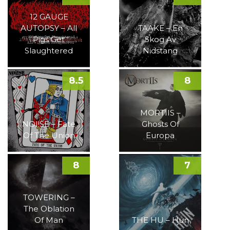
12 GAUGE
AUTOPSY – All
TAAKE – En
Pigs Get
Skog Av
Slaughtered
Nidstang
8.5
8
MORTIIS –
NOI!SE – Fate
Ghosts Of
Of The Union
Europa
8
7
TOWERING –
The Oblation
Of Man
THE HU – Hun