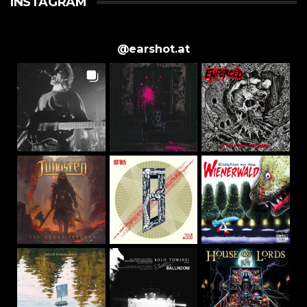
INSTAGRAM
@
earshot.at