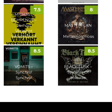
7.5
8
MICHAEL
BEHRENDT –
Verhört
MASTERPLAN
Verkannt
–
Vereinnahmt
Metalmorphosis
8.5
8.5
VOMITS –
BLACK TUSK –
Synchro!
Systems Of
Synchro!
Solitude