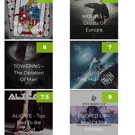
MORTIIS –
NOI!SE – Fate
Ghosts Of
Of The Union
Europa
8
7
TOWERING –
The Oblation
Of Man
THE HU – Hun
7.5
8
ALICATE – Too
FUCKED UP –
Bad To Be
Year Of The
Good
Monkey