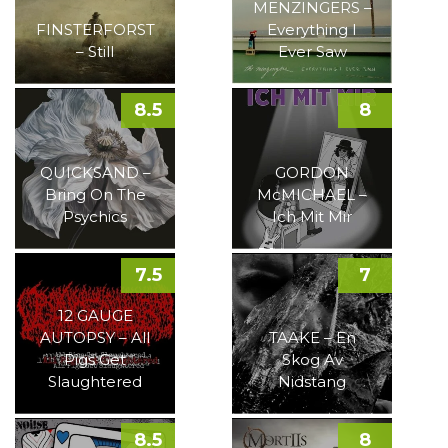
MENZINGERS –
FINSTERFORST
Everything I
– Still
Ever Saw
8.5
8
QUICKSAND –
GORDON
Bring On The
McMICHAEL –
Psychics
Ich Mit Mir
7.5
7
12 GAUGE
AUTOPSY – All
TAAKE – En
Pigs Get
Skog Av
Slaughtered
Nidstang
8.5
8