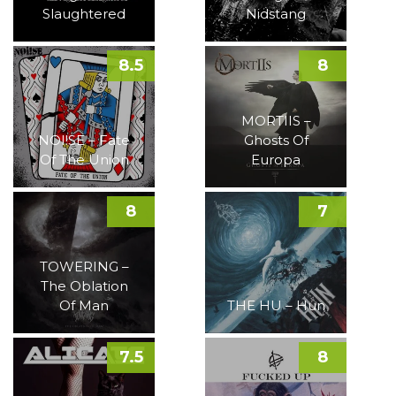
Slaughtered
Nidstang
8.5
8
MORTIIS –
NOI!SE – Fate
Ghosts Of
Of The Union
Europa
8
7
TOWERING –
The Oblation
Of Man
THE HU – Hun
7.5
8