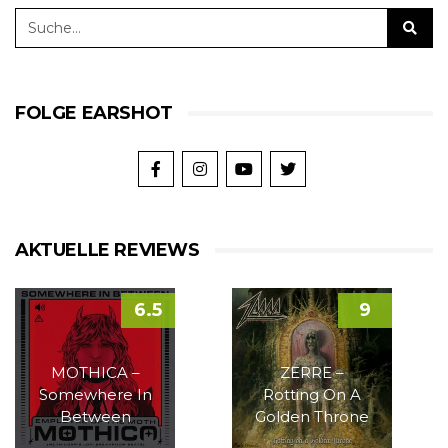
FOLGE EARSHOT
AKTUELLE REVIEWS
6.5
9
MOTHICA –
ZERRE –
Somewhere In
Rotting On A
Between
Golden Throne