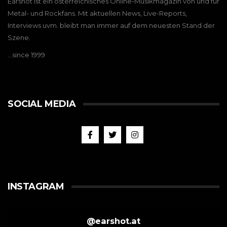
Earshot ist ein österreichisches Online-Musikmagazin von und für
Metal- und Rockfans. Mit aktuellen News, Live-Reports,
Interviews uvm. bleibt man immer auf dem neuesten Stand der
Szene.
…since 1999
SOCIAL MEDIA
INSTAGRAM
@
earshot.at