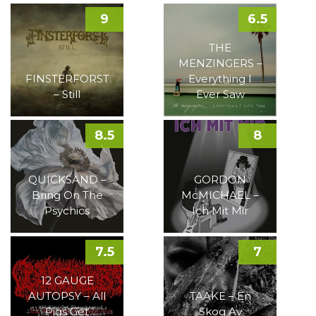
9
6.5
THE
MENZINGERS –
FINSTERFORST
Everything I
– Still
Ever Saw
8.5
8
QUICKSAND –
GORDON
Bring On The
McMICHAEL –
Psychics
Ich Mit Mir
7.5
7
12 GAUGE
AUTOPSY – All
TAAKE – En
Pigs Get
Skog Av