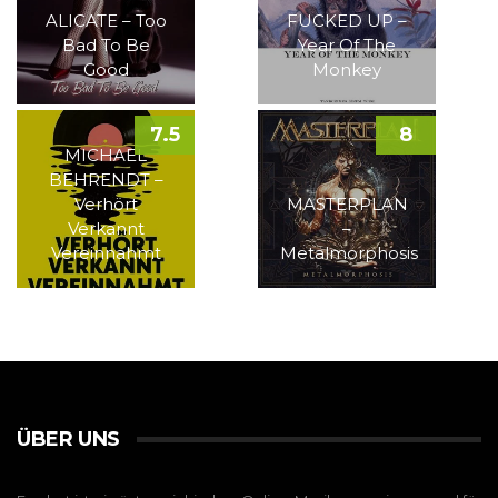
ALICATE – Too
FUCKED UP –
Bad To Be
Year Of The
Good
Monkey
7.5
8
MICHAEL
BEHRENDT –
Verhört
MASTERPLAN
Verkannt
–
Vereinnahmt
Metalmorphosis
ÜBER UNS