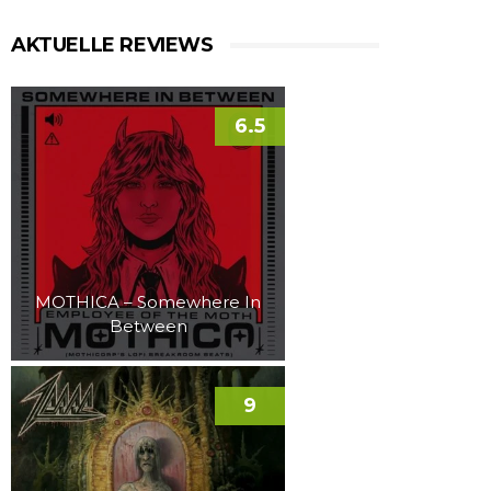
AKTUELLE REVIEWS
6.5
MOTHICA – Somewhere In
Between
9