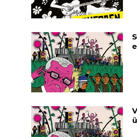
S
e
V
ü