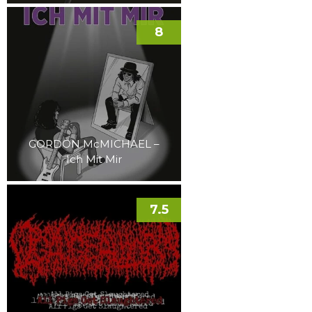
8
GORDON McMICHAEL –
Ich Mit Mir
7.5