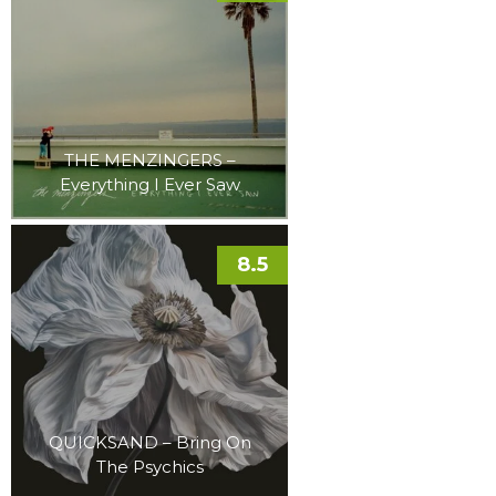
THE MENZINGERS –
Everything I Ever Saw
8.5
QUICKSAND – Bring On
The Psychics