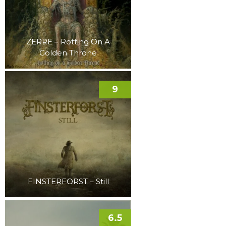
ZERRE – Rotting On A
Golden Throne
9
FINSTERFORST – Still
6.5