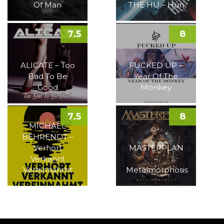
Of Man
THE HU – Hun
7.5
8
ALICATE – Too
FUCKED UP –
Bad To Be
Year Of The
Good
Monkey
7.5
8
MICHAEL
BEHRENDT –
Verhört
MASTERPLAN
Verkannt
–
Vereinnahmt
Metalmorphosis