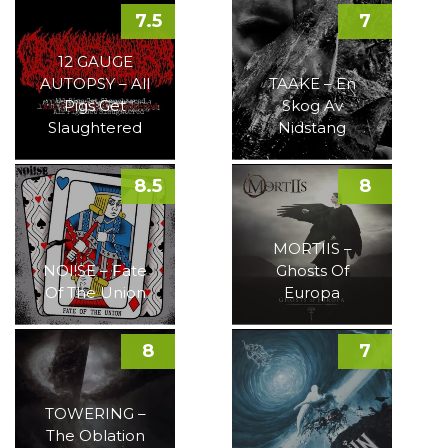
7.5
7
12 GAUGE
AUTOPSY – All
TAAKE – En
Pigs Get
Skog Av
Slaughtered
Nidstang
8.5
8
MORTIIS –
NOI!SE – Fate
Ghosts Of
Of The Union
Europa
8
7
TOWERING –
The Oblation