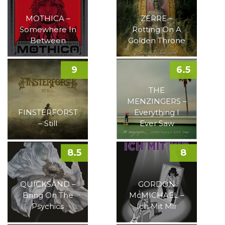
MOTHICA –
ZERRE –
Somewhere In
Rotting On A
Between
Golden Throne
9
6.5
THE
MENZINGERS –
FINSTERFORST
Everything I
– Still
Ever Saw
8.5
8
QUICKSAND –
GORDON
Bring On The
McMICHAEL –
Psychics
Ich Mit Mir