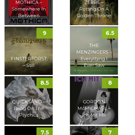
MOTHICA –
ZERRE –
Somewhere In
Rotting On A
Between
Golden Throne
9
6.5
THE
MENZINGERS –
FINSTERFORST
Everything I
– Still
Ever Saw
8.5
8
QUICKSAND –
GORDON
Bring On The
McMICHAEL –
Psychics
Ich Mit Mir
7.5
7