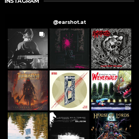
INSTAGRAM
@
earshot.at