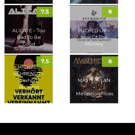
7.5
8
ALICATE – Too
FUCKED UP –
Bad To Be
Year Of The
Good
Monkey
7.5
8
MICHAEL
BEHRENDT –
Verhört
MASTERPLAN
Verkannt
–
Vereinnahmt
Metalmorphosis