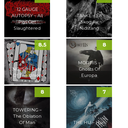
12 GAUGE
AUTOPSY – All
TAAKE – En
Pigs Get
Skog Av
Slaughtered
Nidstang
8.5
8
MORTIIS –
NOI!SE – Fate
Ghosts Of
Of The Union
Europa
8
7
TOWERING –
The Oblation
Of Man
THE HU – Hun