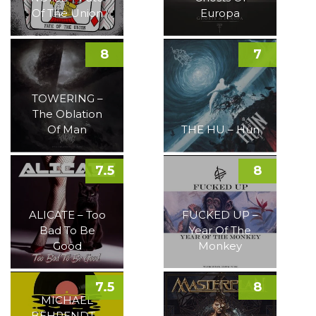
Of The Union
Europa
8
7
TOWERING –
The Oblation
Of Man
THE HU – Hun
7.5
8
ALICATE – Too
FUCKED UP –
Bad To Be
Year Of The
Good
Monkey
7.5
8
MICHAEL
BEHRENDT –