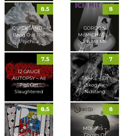
8.5
8
QUICKSAND –
GORDON
Bring Out The
McMICHAEL –
Psychics
Ich Mit Mir
7.5
7
12 GAUGE
AUTOPSY – All
TAAKE – En
Pigs Get
Skog Av
Slaughtered
Nidstang
8.5
8
MORTIIS –
NOI!SE – Fate
Ghosts Of