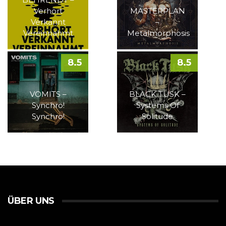
Verhört
MASTERPLAN
Verkannt
–
Vereinnahmt
Metalmorphosis
8.5
8.5
VOMITS –
BLACK TUSK –
Synchro!
Systems Of
Synchro!
Solitude
ÜBER UNS