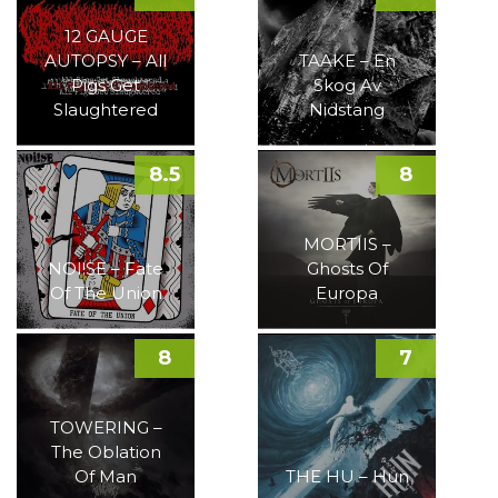
12 GAUGE
AUTOPSY – All
TAAKE – En
Pigs Get
Skog Av
Slaughtered
Nidstang
8.5
8
MORTIIS –
NOI!SE – Fate
Ghosts Of
Of The Union
Europa
8
7
TOWERING –
The Oblation
Of Man
THE HU – Hun