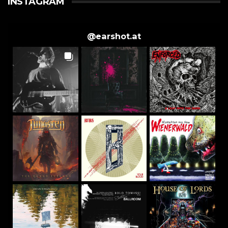
INSTAGRAM
@
earshot.at