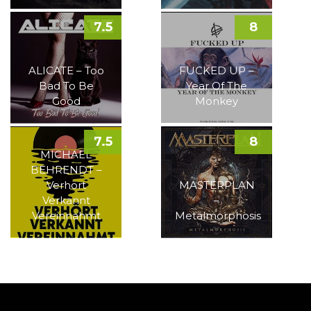
7.5
8
ALICATE – Too
FUCKED UP –
Bad To Be
Year Of The
Good
Monkey
7.5
8
MICHAEL
BEHRENDT –
Verhört
MASTERPLAN
Verkannt
–
Vereinnahmt
Metalmorphosis