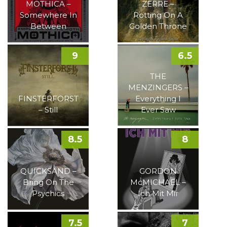
MOTHICA –
ZERRE –
Somewhere In
Rotting On A
Between
Golden Throne
9
6.5
THE
MENZINGERS –
FINSTERFORST
Everything I
– Still
Ever Saw
8.5
8
QUICKSAND –
GORDON
Bring On The
McMICHAEL –
Psychics
Ich Mit Mir
7.5
7