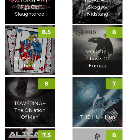
AUTOPSY – All
TAAKE – En
Pigs Get
Skog Av
Slaughtered
Nidstang
8.5
8
MORTIIS –
NOI!SE – Fate
Ghosts Of
Of The Union
Europa
8
7
TOWERING –
The Oblation
Of Man
THE HU – Hun
7.5
8