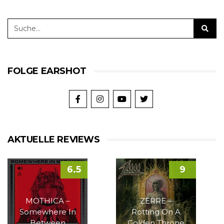
FOLGE EARSHOT
AKTUELLE REVIEWS
6.5
9
MOTHICA –
ZERRE –
Somewhere In
Rotting On A
Between
Golden Throne