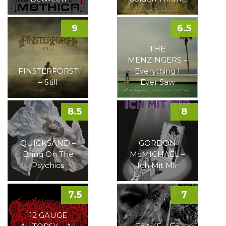
9
6.5
THE
MENZINGERS –
FINSTERFORST
Everything I
– Still
Ever Saw
8.5
8
QUICKSAND –
GORDON
Bring On The
McMICHAEL –
Psychics
Ich Mit Mir
7.5
7
12 GAUGE