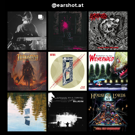
@
earshot.at