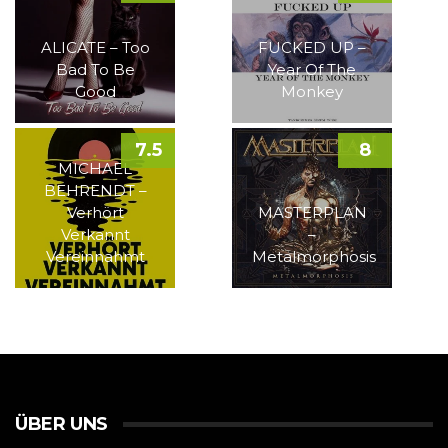
ALICATE – Too
FUCKED UP –
Bad To Be
Year Of The
Good
Monkey
7.5
8
MICHAEL
BEHRENDT –
Verhört
MASTERPLAN
Verkannt
–
Vereinnahmt
Metalmorphosis
ÜBER UNS