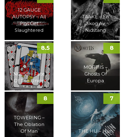
12 GAUGE
AUTOPSY – All
TAAKE – En
Pigs Get
Skog Av
Slaughtered
Nidstang
8.5
8
MORTIIS –
NOI!SE – Fate
Ghosts Of
Of The Union
Europa
8
7
TOWERING –
The Oblation
Of Man
THE HU – Hun