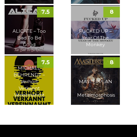
7.5
8
ALICATE – Too
FUCKED UP –
Bad To Be
Year Of The
Good
Monkey
7.5
8
MICHAEL
BEHRENDT –
Verhört
MASTERPLAN
Verkannt
–
Vereinnahmt
Metalmorphosis