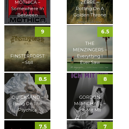
MOTHICA –
ZERRE –
Somewhere In
Rotting On A
Between
Golden Throne
9
6.5
THE
MENZINGERS –
FINSTERFORST
Everything I
– Still
Ever Saw
8.5
8
QUICKSAND –
GORDON
Bring On The
McMICHAEL –
Psychics
Ich Mit Mir
7.5
7