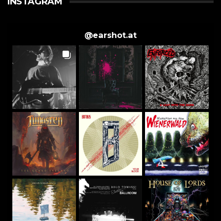
INSTAGRAM
@
earshot.at