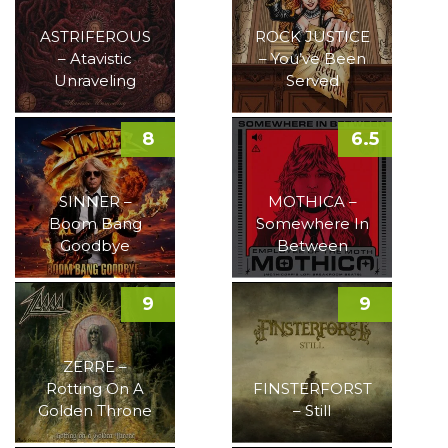
ASTRIFEROUS
ROCK JUSTICE
– Atavistic
– You’ve Been
Unraveling
Served
8
6.5
SINNER –
MOTHICA –
Boom Bang
Somewhere In
Goodbye
Between
9
9
ZERRE –
Rotting On A
FINSTERFORST
Golden Throne
– Still