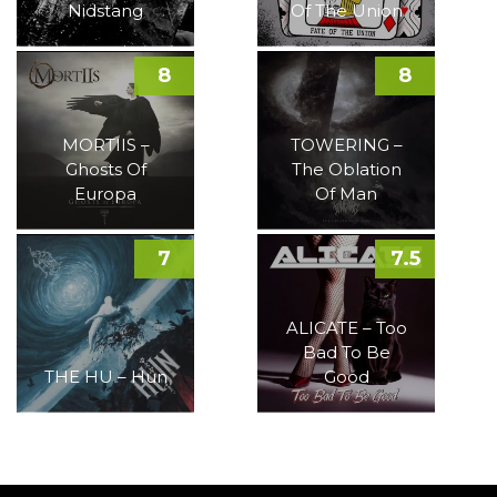
Nidstang
Of The Union
8
8
MORTIIS –
TOWERING –
Ghosts Of
The Oblation
Europa
Of Man
7
7.5
ALICATE – Too
Bad To Be
THE HU – Hun
Good