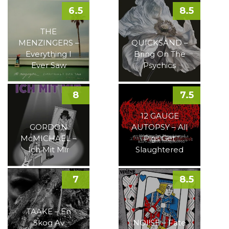
6.5
8.5
THE
MENZINGERS –
QUICKSAND –
Everything I
Bring On The
Ever Saw
Psychics
8
7.5
12 GAUGE
GORDON
AUTOPSY – All
McMICHAEL –
Pigs Get
Ich Mit Mir
Slaughtered
7
8.5
TAAKE – En
Skog Av
NOI!SE – Fate