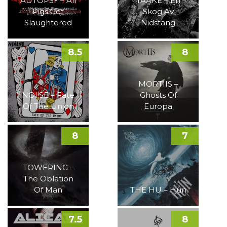
AUTOPSY – All
TAAKE – En
Pigs Get
Skog Av
Slaughtered
Nidstang
8.5
8
MORTIIS –
NOI!SE – Fate
Ghosts Of
Of The Union
Europa
8
7
TOWERING –
The Oblation
Of Man
THE HU – Hun
7.5
8