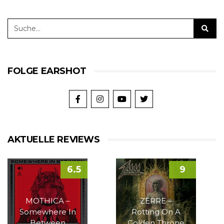
FOLGE EARSHOT
AKTUELLE REVIEWS
6.5
9
MOTHICA –
ZERRE –
Somewhere In
Rotting On A
Between
Golden Throne