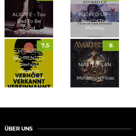
ALICATE – Too
FUCKED UP –
Bad To Be
Year Of The
Good
Monkey
7.5
8
MICHAEL
BEHRENDT –
Verhört
MASTERPLAN
Verkannt
–
Vereinnahmt
Metalmorphosis
ÜBER UNS