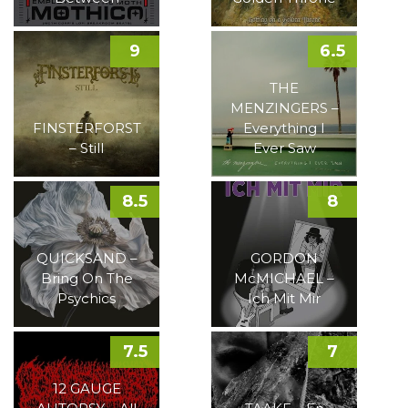
9
6.5
THE
MENZINGERS –
FINSTERFORST
Everything I
– Still
Ever Saw
8.5
8
QUICKSAND –
GORDON
Bring On The
McMICHAEL –
Psychics
Ich Mit Mir
7.5
7
12 GAUGE