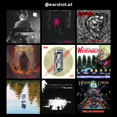
@
earshot.at