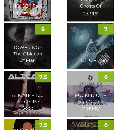
NOI!SE – Fate
Ghosts Of
Of The Union
Europa
8
7
TOWERING –
The Oblation
Of Man
THE HU – Hun
7.5
8
ALICATE – Too
FUCKED UP –
Bad To Be
Year Of The
Good
Monkey
7.5
8