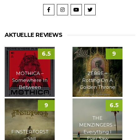
AKTUELLE REVIEWS
6.5
9
MOTHICA –
ZERRE –
Somewhere In
Rotting On A
Between
Golden Throne
9
6.5
THE
MENZINGERS –
FINSTERFORST
Everything I
– Still
Ever Saw