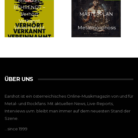
MICHAEL
BEHRENDT –
Verhört
MASTERPLAN
Verkannt
–
Vereinnahmt
Metalmorphosis
ÜBER UNS
Earshot ist ein österreichisches Online-Musikmagazin von und für
Metal- und Rockfans. Mit aktuellen News, Live-Reports,
Interviews uvm. bleibt man immer auf dem neuesten Stand der
Szene.
…since 1999