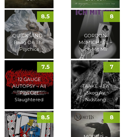
8.5
8
QUICKSAND –
GORDON
Bring On The
McMICHAEL –
Psychics
Ich Mit Mir
7.5
7
12 GAUGE
AUTOPSY – All
TAAKE – En
Pigs Get
Skog Av
Slaughtered
Nidstang
8.5
8
MORTIIS –