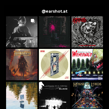
@
earshot.at