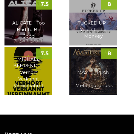
7.5
8
ALICATE – Too
FUCKED UP –
Bad To Be
Year Of The
Good
Monkey
7.5
8
MICHAEL
BEHRENDT –
Verhört
MASTERPLAN
Verkannt
–
Vereinnahmt
Metalmorphosis