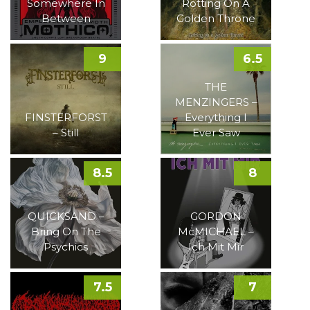
Somewhere In
Rotting On A
Between
Golden Throne
9
6.5
THE
MENZINGERS –
FINSTERFORST
Everything I
– Still
Ever Saw
8.5
8
QUICKSAND –
GORDON
Bring On The
McMICHAEL –
Psychics
Ich Mit Mir
7.5
7