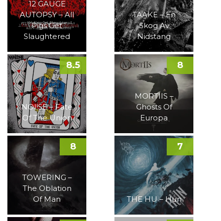
12 GAUGE
AUTOPSY – All
TAAKE – En
Pigs Get
Skog Av
Slaughtered
Nidstang
8.5
8
MORTIIS –
NOI!SE – Fate
Ghosts Of
Of The Union
Europa
8
7
TOWERING –
The Oblation
Of Man
THE HU – Hun