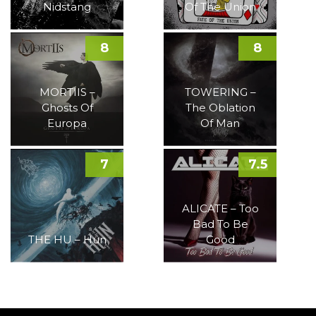
Nidstang
Of The Union
8
8
MORTIIS –
TOWERING –
Ghosts Of
The Oblation
Europa
Of Man
7
7.5
ALICATE – Too
Bad To Be
THE HU – Hun
Good