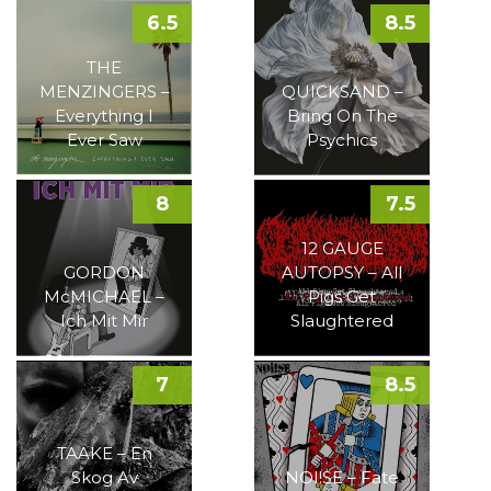
6.5
8.5
THE
MENZINGERS –
QUICKSAND –
Everything I
Bring On The
Ever Saw
Psychics
8
7.5
12 GAUGE
GORDON
AUTOPSY – All
McMICHAEL –
Pigs Get
Ich Mit Mir
Slaughtered
7
8.5
TAAKE – En
Skog Av
NOI!SE – Fate