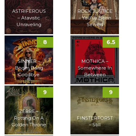
ASTRIFEROUS
ROCK JUSTICE
– Atavistic
– You’ve Been
Unraveling
Served
8
6.5
SINNER –
MOTHICA –
Boom Bang
Somewhere In
Goodbye
Between
9
9
ZERRE –
Rotting On A
FINSTERFORST
Golden Throne
– Still