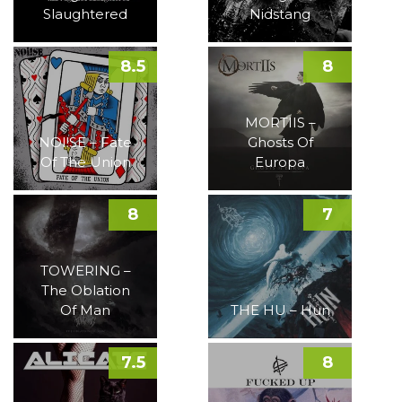
Slaughtered
Nidstang
8.5
8
MORTIIS –
NOI!SE – Fate
Ghosts Of
Of The Union
Europa
8
7
TOWERING –
The Oblation
Of Man
THE HU – Hun
7.5
8