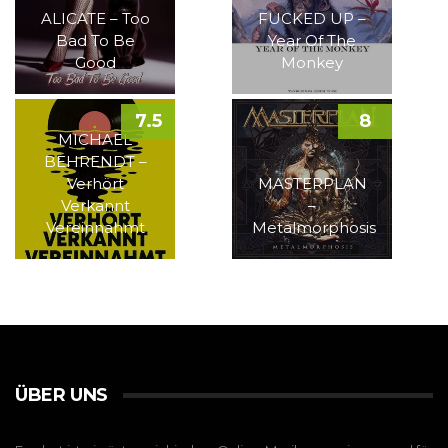
ALICATE – Too
FUCKED UP –
Bad To Be
Year Of The
Good
Monkey
7.5
8
MICHAEL
BEHRENDT –
Verhört
MASTERPLAN
Verkannt
–
Vereinnahmt
Metalmorphosis
ÜBER UNS