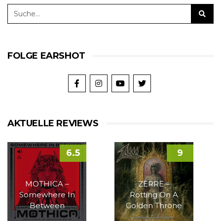
FOLGE EARSHOT
AKTUELLE REVIEWS
6.5
9
MOTHICA –
ZERRE –
Somewhere In
Rotting On A
Between
Golden Throne