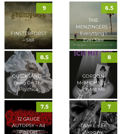
9
6.5
THE
MENZINGERS –
FINSTERFORST
Everything I
– Still
Ever Saw
8.5
8
QUICKSAND –
GORDON
Bring On The
McMICHAEL –
Psychics
Ich Mit Mir
7.5
7
12 GAUGE
AUTOPSY – All
TAAKE – En
Pigs Get
Skog Av