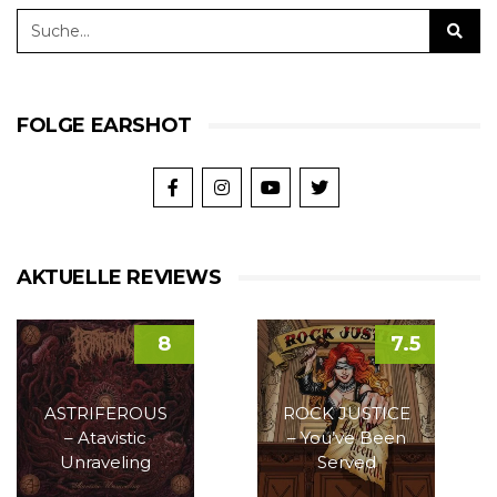
FOLGE EARSHOT
AKTUELLE REVIEWS
8
7.5
ASTRIFEROUS
ROCK JUSTICE
– Atavistic
– You’ve Been
Unraveling
Served