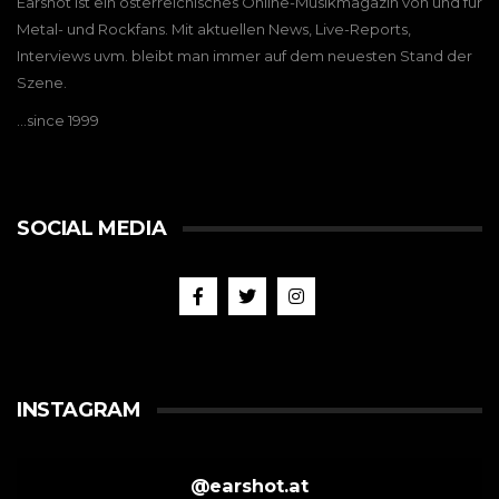
Earshot ist ein österreichisches Online-Musikmagazin von und für
Metal- und Rockfans. Mit aktuellen News, Live-Reports,
Interviews uvm. bleibt man immer auf dem neuesten Stand der
Szene.
…since 1999
SOCIAL MEDIA
INSTAGRAM
@
earshot.at