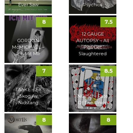
Ever Saw
Psychics
8
7.5
12 GAUGE
GORDON
AUTOPSY – All
McMICHAEL –
Pigs Get
Ich Mit Mir
Slaughtered
7
8.5
TAAKE – En
Skog Av
NOI!SE – Fate
Nidstang
Of The Union
8
8