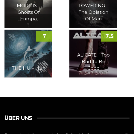
MORTIIS –
TOWERING –
Ghosts Of
The Oblation
Europa
Of Man
7
7.5
ALICATE – Too
Bad To Be
THE HU – Hun
Good
ÜBER UNS