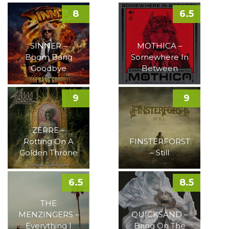
8
6.5
SINNER –
MOTHICA –
Boom Bang
Somewhere In
Goodbye
Between
9
9
ZERRE –
Rotting On A
FINSTERFORST
Golden Throne
– Still
6.5
8.5
THE
MENZINGERS –
QUICKSAND –
Everything I
Bring On The