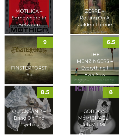
MOTHICA –
ZERRE –
Somewhere In
Rotting On A
Between
Golden Throne
9
6.5
THE
MENZINGERS –
FINSTERFORST
Everything I
– Still
Ever Saw
8.5
8
QUICKSAND –
GORDON
Bring On The
McMICHAEL –
Psychics
Ich Mit Mir