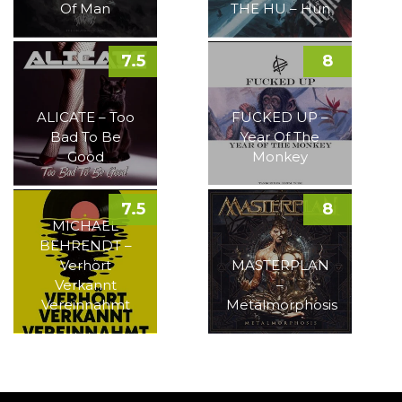
Of Man
THE HU – Hun
7.5
8
ALICATE – Too
FUCKED UP –
Bad To Be
Year Of The
Good
Monkey
7.5
8
MICHAEL
BEHRENDT –
Verhört
MASTERPLAN
Verkannt
–
Vereinnahmt
Metalmorphosis