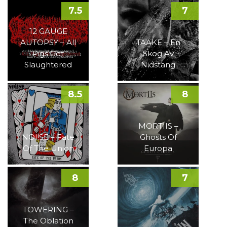
7.5
7
12 GAUGE
AUTOPSY – All
TAAKE – En
Pigs Get
Skog Av
Slaughtered
Nidstang
8.5
8
MORTIIS –
NOI!SE – Fate
Ghosts Of
Of The Union
Europa
8
7
TOWERING –
The Oblation